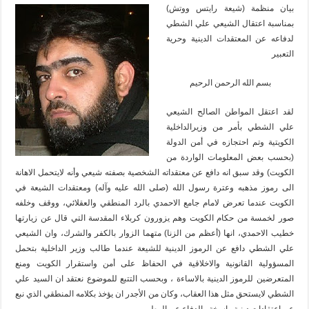
بيان منظمة (شيعة رايتس ووتش)
بمناسبة اعتقال الشيعي علي الشطي
لدفاعه عن المعتقدات الدينیة وحرية
التعبير
بسم الله الرحمن الرحيم
لقد اعتقل المواطن الصالح الشيعي
علي الشطي بأمر من وزيرالداخلية
الكويتية وتم احتجازه في أمن الدولة
(بحسب بعض المعلومات الواردة من
الكويت) وقد سبق انه دافع عن معتقداته الشخصية بصفته شيعي وأنه لايتحمل الاهانة
الى رموز مذهبه وعترة رسول الله (صلى الله عليه وآله) ومعتقدات الشيعة في
الكويت عندما تعرض لامام جامع الاحمدي بالرد المنطقي والعقلائي، ووقف وخلفه
صور لخمسة من حكام الكويت وهم يزورون كربلاء المقدسة التي قال عن زيارتها
خطيب الاحمدي، انها (أعظم من الزنا) متهما الزوار بالكفر والشرك، وان الشيعي
علي الشطي دافع عن الرموز الدينية للشيعة عندما طالب وزير الداخلية بتحمل
المسؤولية القانونية والاخلاقية في الحفاظ على أمن واستقرار الكويت ومنع
المتعرضين للرموز الدينية بالاساءة ، وبحسب التتبع للموضوع نعتقد ان السيد علي
الشطي لايستحق مثل هذا العقاب، وكان من الأجدر ان يؤخذ بكلامه المنطقي الذي نبع