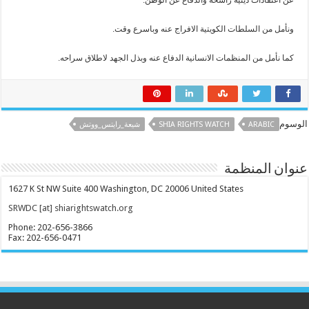
عن اعتقادات دينية راسخة والدفاع عن الوطن
.
ونأمل من السلطات الكويتية الافراج عنه وباسرع وقت
.
كما نأمل من المنظمات الانسانية الدفاع عنه وبذل الجهد لاطلاق سراحه
.
الوسوم
ARABIC
SHIA RIGHTS WATCH
شيعة_رايتس_ووتش
عنوان المنظمة
1627 K St NW Suite 400 Washington, DC 20006 United States
SRWDC [at] shiarightswatch.org
Phone: 202-656-3866
Fax: 202-656-0471