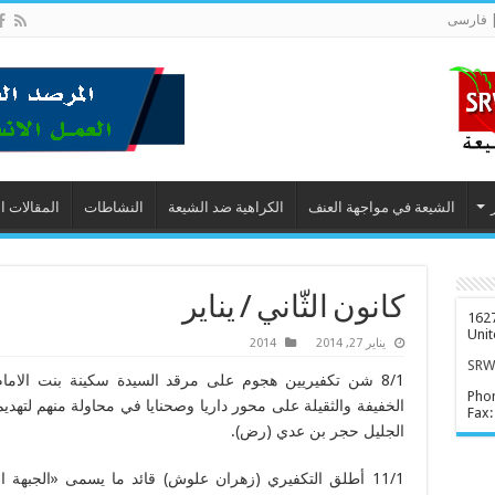
 فارسى
الشيعة في مواجهة العنف
الكراهية ضد الشيعة
النشاطات
المقالات ا
كانون الثّاني / يناير
1627
Unit
يناير 27, 2014
2014
SRWD
8/1 شن تكفيريين هجوم على مرقد السيدة سكينة بنت الام
Pho
الخفيفة والثقيلة على محور داريا وصحنايا في محاولة منهم لتهدي
Fax:
الجليل حجر بن عدي (رض).
11/1 أطلق التكفيري (زهران علوش) قائد ما يسمى «الجبهة