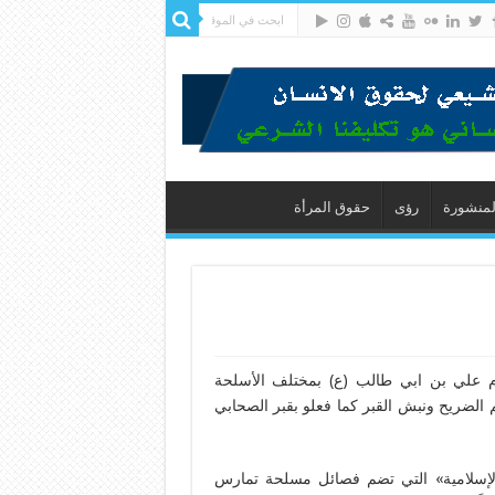
لمنشورة
رؤى
حقوق المرأة
ام علي بن ابي طالب (ع) بمختلف الأسلحة
م الضريح ونبش القبر كما فعلو بقبر الصحابي
 الإسلامية» التي تضم فصائل مسلحة تمارس