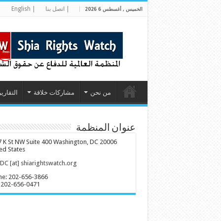
| اتصل بنا
| English
|
الخميس , أغسطس 6 2026
من نحن
مشاركات خلاقة
التقارير
عنوان المنظمة
 K St NW Suite 400 Washington, DC 20006
ed States
C [at] shiarightswatch.org
ne: 202-656-3866
 202-656-0471