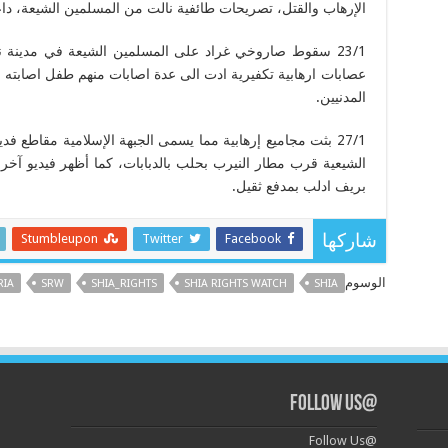
الإرهاب والقتل، تصريحات طائفية نالت من المسلمين الشيعة، داعي
23/1 سقوط صاروخي غراد على المسلمين الشيعة في مدينة
عصابات ارهابية تكفيرية ادت الى عدة اصابات منهم طفل اصابته خ
المدنيين.
27/1 بثت مجاميع إرهابية مما يسمى الجبهة الإسلامية مقاطع
الشيعية قرب مطار النيرب بحلب بالدبابات، كما أظهر فيديو آخر،
بريف ادلب بمدفع ثقيل.
Stumbleupon
Twitter
Facebook
شاركها
الوسوم
RIA
SRW
SHIA_RIGHTS
SHIA RIGHTS WATCH
SHIA
@Follow Us
@Follow Us