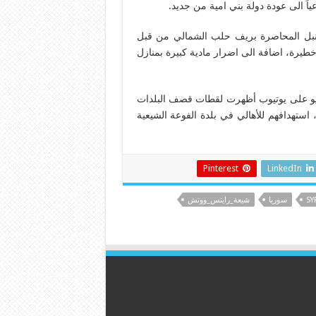
اً الى عودة دولة بني امية من جديد.
 نبل المحاصرة بريف حلب الشمالي من قبل
طيرة، اضافة الى اضرار مادية كبيرة بمنازل
 فديو على يوتيوب أظهرت لقطات قصف البلدات
 استهدافهم للأهالي في بلدة الفوعة الشيعية
Pinterest
LinkedIn
SY
سوريا
شيعة_رايتس_ووتش