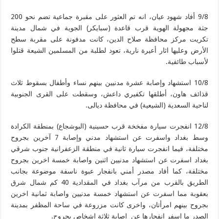
9/8 أفاد شهود عيان، انه تم العثور على مقبرة جماعية تضم نحو 200
جثة مجهولة الهوية قرب قاعدة (سبايكر) الجوية في شمال مدينة
تكريت مركز محافظة صلاح الدين، كانت مدفونة على مقربة سطح
الأرض وعليها اثار أعيرة نارية، تعود لطلبة من المسلمين الشيعة قتلوا
لأسباب طائفية.
10/8 استشهاد وإصابة عشرة مدنيين بينهم نساء وأطفال بسقوط ثلاث
قذائف هاون، أطلقها تكفيري داعش، وسقطت على القرى الجنوبية
لناحية السعدية (الشيعية) في محافظة ديالى.
12/8 انفجرت سيارة مفخخة قرب حسينية (البوشجاع) بمنطقة الكرادة
وسط بغداد واسفرت عن استشهاد مدني وإصابة 7 آخرين بجروح
مختلفة، فيما انفجرت سيارة ثانية في منطقة الزعفرانية جنوب شرقي
بغداد اسفرت عن استشهاد مدنيين اثنين واصابة خمسة اخرين بجروح
مختلفة، كما أفاد مصدر أمني بانفجار عبوة ناسفة موضوعة بجانب
الطريق بالقرب من مرآب بغداد في المقدادية 40 كم شمال شرق
بعقوبة مما اسفرت عن استشهاد خمسة مدنيين واصابة ثمانية اخرين
بجروح بينهم امرأتان، واخرى كانت مزروعة في ساحة المظفر بمدينة
الصدر ما اسفر انفجارها عن اصابة ثلاثة اشخاص بجروح.