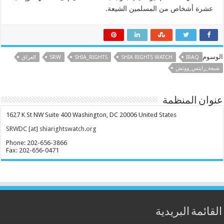
عشرة أشخاص من المسلمين الشيعة.
الوسوم
IRAQ
SHIA RIGHTS WATCH
SHIA_RIGHTS
SRW
العراق
شيعة_رايتس_ووتش
عنوان المنظمة
1627 K St NW Suite 400 Washington, DC 20006 United States
SRWDC [at] shiarightswatch.org
Phone: 202-656-3866
Fax: 202-656-0471
القائمة البريدية