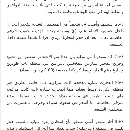
الصحي لمدينة آمرلي من جهة قرية كنجه التي باتت حاضنة للدواعش
ومنطلقا لهم في تنفيذ الهجمات وقصف المدينة.
25/8 استشهد وأصيب 34 شخصاً من المسلمين الشيعة بتفجير انتحاري
داخل حسينية الإمام علي (ع) بمنطقة بغداد الجديدة جنوب شرقي
العاصمة بغداد، بعد ان فجر انتحاريا يرتدي حزاماً ناسفاً نفسه داخل
الحسينية.
25/8 أفاد مصدر أمني مطلع بأن عددا من الاشخاص سقطوا بين شهيد
وجريح بتفجير سيارتين مفخختين بالتزامن في منطقة باب طويريج
وشارع ميثم التمار، وسط كربلاء المقدسة (108كم جنوب بغداد).
26/8 انفجرت سيارة مفخخة كانت مركونة على جانب الطريق في
منطقة الكرادة وسط بغداد، فيما انفجرت سيارة ثانية كانت مركونة
على جانب الطريق في منطقة بغداد الجديدة قرب السينما البيضاء
شرقي العاصمة، ما أسفر عن سقوط شهداء وجرحى بالعشرات من
المسلمين الشيعة.
30/8 أفاد مصدر أمني مطلع، بأن انتحاري يقود سيارة ملغومة فجر
نفسه في منطقة (اليوسفية) جنوب بغداد مما أدى إلى استشهاد وإصابة