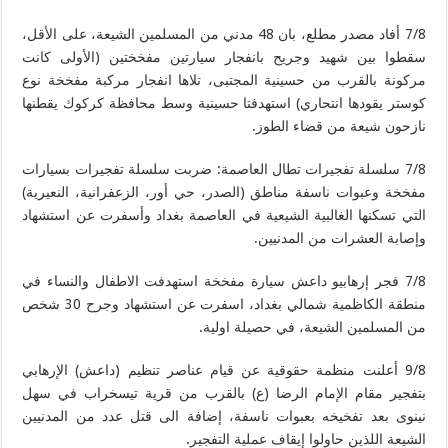
7/8 أفاد مصدر مطلع، بان 48 مدني من المسلمين الشيعة، على الأقل،
سقطوا بين شهيد وجريح بانفجار سيارتين مفخختين (الأولى كانت
مركونة بالقرب من حسينية المجتبى، تلاها انفجار مركبة مفخخة نوع
كوستر يقودها انتحاري) استهدفتا حسينية وسط محافظة كركوك يقطنها
نازحون شيعة من قضاء الطوز.
7/8 سلسلة تفجيرات تطال العاصمة: ضربت سلسلة تفجيرات بسيارات
مفخخة وعبوات ناسفة مناطق (الصدر، حي أور، الزعفرانية، النعيرية)
التي تسكنها الغالبية الشيعية في العاصمة بغداد وأسفرت عن استشهاد
وإصابة العشرات من المدنيين.
7/8 فجر إرهابيو داعش سيارة مفخخة استهدفت الاطفال والنساء في
منطقة الكاظمية شمالي بغداد، اسفرت عن استشهاد وجرح 30 شخص
من المسلمين الشيعة، في حصيلة اولية.
9/8 أعلنت منظمة حقوقية عن قيام عناصر تنظيم (داعش) الإرهابي
بتفجير مقام الإمام الرضا (ع) بالقرب من قرية تيسخراب في سهل
نينوى بعد تفخيخه بعبوات ناسفة، إضافة الى قتل عدد من المدنيين
الشيعة اللذين حاولوا إيقاف عملية التفجير.