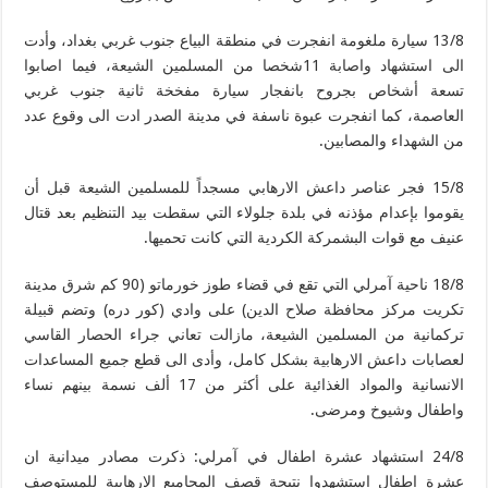
13/8 سيارة ملغومة انفجرت في منطقة البياع جنوب غربي بغداد، وأدت
الى استشهاد واصابة 11شخصا من المسلمين الشيعة، فيما اصابوا
تسعة أشخاص بجروح بانفجار سيارة مفخخة ثانية جنوب غربي
العاصمة، كما انفجرت عبوة ناسفة في مدينة الصدر ادت الى وقوع عدد
من الشهداء والمصابين.
15/8 فجر عناصر داعش الارهابي مسجداً للمسلمين الشيعة قبل أن
يقوموا بإعدام مؤذنه في بلدة جلولاء التي سقطت بيد التنظيم بعد قتال
عنيف مع قوات البشمركة الكردية التي كانت تحميها.
18/8 ناحية آمرلي التي تقع في قضاء طوز خورماتو (90 كم شرق مدينة
تكريت مركز محافظة صلاح الدين) على وادي (كور دره) وتضم قبيلة
تركمانية من المسلمين الشيعة، مازالت تعاني جراء الحصار القاسي
لعصابات داعش الارهابية بشكل كامل، وأدى الى قطع جميع المساعدات
الانسانية والمواد الغذائية على أكثر من 17 ألف نسمة بينهم نساء
واطفال وشيوخ ومرضى.
24/8 استشهاد عشرة اطفال في آمرلي: ذكرت مصادر ميدانية ان
عشرة اطفال استشهدوا نتيجة قصف المجاميع الارهابية للمستوصف