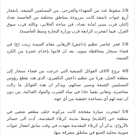
2/8 سقوط عدد من الشهداء والجرحى، من المسلمين الشيعة، بانفجار
أربع عبوات ناسفة كانت مزروعة بمناطق مختلفة من العاصمة بغداد
(اثنان قرب مبنى امانة بغداد، في ساحة الخلاني، وثالثة قرب سوق
الغزل، فيما انفجرت الرابعة قرب وزارة التجارة وسط العاصمة).
3/8 فجر عناصر تنظيم (داعش) الإرهابي مقام السيدة زينب (ع) في
قضاء سنجار بمحافظة نينوى، بعد ان قاموا بإعدام عشرة من الكرد
الشيعة.
4/8 نزوح الالاف العوائل الشيعية التي خرجت من قضاء سنجار إلى
منطقة الجبل، هربا من تنظيم داعش التكفيري، الذي هدد بقطع رؤوس
المسلمين الشيعة وسبي نسائهم، ويذكر ان هذه العوائل ما زالت
محاصرة، وتعاني نقصا حادا في مياه الشرب والمواد الغذائية، من دون
ان تمتد لهم أي مساعدة حقيقية من أي جهة.
5/8 انفجرت سيارة مفخخة كانت مركونة خلف مطعم شعبي في
منطقة حي (البلدية) وسط مدينة كربلاء المقدسة، أدت الى خسائر
بالأرواح، يذكر أن كربلاء المقدسة شهدت في وقت سابق انفجار عبوات
صوتية محلية الصنع في مناطق متفرقة منها.