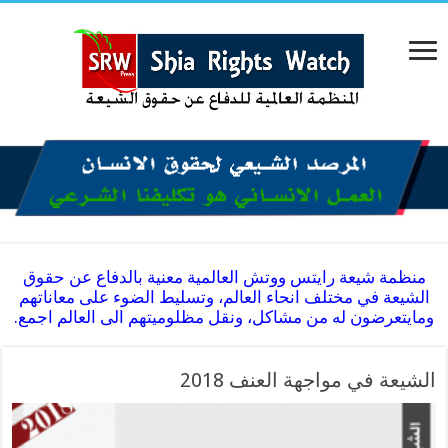
منظمة شيعة رايتس ووتش العالمية معنية بالدفاع عن حقوق
الشيعة في مختلف انحاء العالم، وتسليط الضوء على معاناتهم
ومايتعرضون له من مشاكل، ونقل مظلوميتهم الى العالم اجمع.
الشیعة في مواجهة العنف 2018