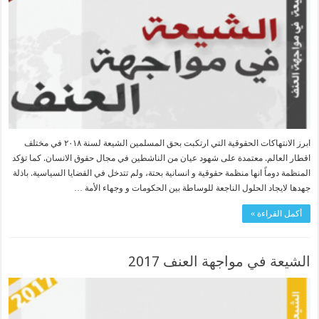
ابرز الانتهاكات الحقوقية التي ارتكبت بحق المسلمين الشيعة لسنة ٢٠١٨ في مختلف
اقطار العالم. معتمدة على شهود عيان من الناشطين في مجال حقوق الانسان. كما تؤكد
المنظمة دوماً انها منظمة حقوقية و انسانية بحتة، ولم تتدخل في القضايا السياسية. باذلة
جهدها لايجاد الحلول الناجعة للوساطة بين الحكومات و وجهاء الأمة …
أكمل القراءة »
الشیعة في مواجهة العنف 2017